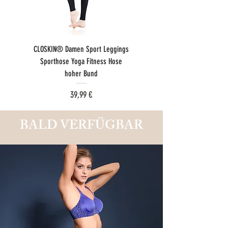
CLOSKIN® Damen Sport Leggings
CLOSKIN® Damen Sport Leggings
Sporthose Yoga Fitness Hose
Sporthose Elastische Yogahose
hoher Bund
für Fitness
Preis
39,99 €
BALD VERFÜGBAR