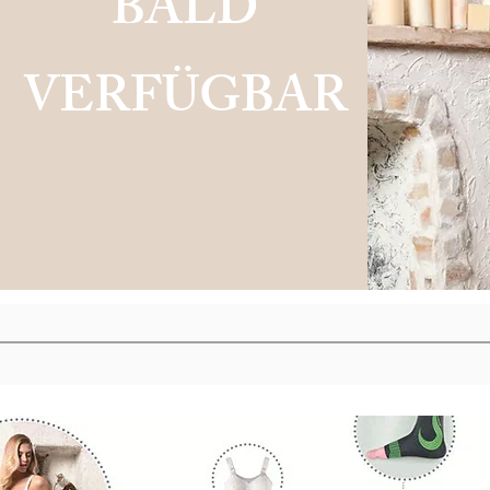
BALD
VERFÜGBAR