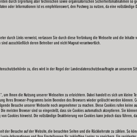
rden durch Ergreifung aller technischen sowie organisatorischen Sicherheitsmaßnahmen so gesic
aten oder Informationen ist es empfehlenswert, den Postweg zu nutzen, da eine vollständige D
ter durch Links verweist, verlassen Sie durch diese Verlinkung die Webseite und die Inhalte v
sind ausschließlich deren Betreiber und nicht Magnat verantwortlich.
atenschutzbehörde zu, dies wird in der Regel der Landesdatenschutzbeauftragte an unserem Si
", um Ihnen die Nutzung unserer Webseiten zu erleichtern. Dabei handelt es sich um kleine T
llung Ihres Browser-Programms beim Beenden des Browsers wieder gelöscht werden können. Cook
lgende Besuche unserer Webseite noch angenehmer zu machen. Diese Cookies rufen keine auf 
. Die meisten Browser sind so eingestellt, dass sie Cookies automatisch akzeptieren. Sie könn
g von Cookies hinweist. Die vollständige Deaktivierung von Cookies kann jedoch dazu führen, d
eit der Besuche auf der Website, die besuchten Seiten und die Rückkehrrate zu zählen. So kö
gin-Informationen und Ihre Einstellungen für zukünftige Logins zu speichern. Ein residenter C