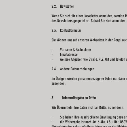
2.2. Newsletter
Wenn Sie sich für einen Newsletter anmelden, werden I
des Newsletters gespeichert. Sobald Sie sich abmelden, 
2.3. Kontaktformular
Sie können uns auf unseren Webseiten in der Regel auch
· Vorname & Nachnahme
· Emailadresse
· weitere Angaben wie Straße, PLZ, Ort und Telefon si
2.4. Andere Datenerhebungen
Im Übrigen werden personenbezogene Daten nur dann erh
zusenden.
3. Datenweitergabe an Dritte
Wir Übermitteln Ihre Daten nicht an Dritte, es sei denn:
· Sie haben Ihre ausdrückliche Einwilligung dazu erte
· die Weitergabe ist nach Art. 6 Abs. 1 S. 1 lit. f DS
überwiegendes schutzwürdiges Interesse an der Nichtwe