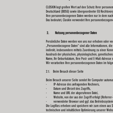
CLOSKIN legt großen Wert auf den Schutz Ihrer persone
Deutschland (BDSG) sowie übergeordneter EU Rechtsvor
Ihre personenbezogenen Daten werden nur in dem nachf
Das bedeutet, Closkin verwendet Ihre personenbezogenen
2. Nutzung personenbezogener Daten
Persönliche Daten werden von uns nur erhoben oder verar
„Personenbezogene Daten“ sind alle Informationen, die si
indirekt, insbesondere mittels Zuordnung zu einer Ke
Ausdruck der physischen, physiologischen, genetischen, ps
Name, Ihr Geburtsdatum, Ihre Post- und E-Mail-Adresse 
Wir verarbeiten Ihre personenbezogenen Daten im fol
2.1. Beim Besuch dieser Seite
Beim Besuch unserer Seite sendet Ihr Computer automati
· IP-Adresse des anfragenden Rechners,
· Datum und Uhrzeit des Zugriffs,
· Name und URL der abgerufenen Datei,
· Website, von der aus der Zugriff erfolgt (Referrer-
· verwendeter Browser und ggf. das Betriebssystem I
Die Logfiles erheben und speichern wir zum einen aus 
technischen und inhaltlichen Optimierung unserer Webseite