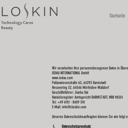
Startseite
Technology Cares
Beauty
Wir verarbeiten Ihre personenbezogenen Daten in Übere
IEDAU INTERNATIONAL GmbH
www.iedau.com
Pallaswiesenstraße 63, 64293 Darmstadt
Hessenring 32, 64546 Mörfelden-Walldorf
Geschäftsführer: Jianbo Dai
Handelsregister: Amtsgericht DARMSTADT, HRB 98351
Tel: +49 6151 - 8609 310
E-Mail: info@closkin.com
Unseren Datenschutzbeauftragten können Sie wie folgt 
1. Datenschutzgrundsatz