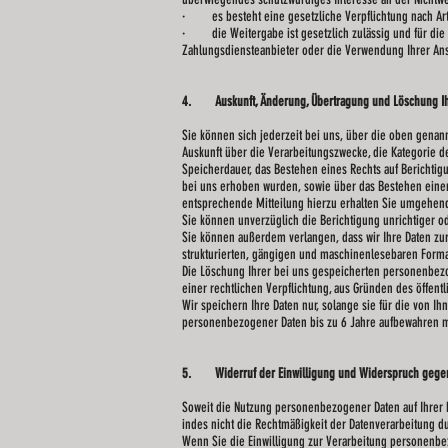
· es besteht eine gesetzliche Verpflichtung nach Art. 6
· die Weitergabe ist gesetzlich zulässig und für die A
Zahlungsdiensteanbieter oder die Verwendung Ihrer Ans
4. Auskunft, Änderung, Übertragung und Löschung Ih
Sie können sich jederzeit bei uns, über die oben gena
Auskunft über die Verarbeitungszwecke, die Kategorie 
Speicherdauer, das Bestehen eines Rechts auf Berichtig
bei uns erhoben wurden, sowie über das Bestehen einer 
entsprechende Mitteilung hierzu erhalten Sie umgehen
Sie können unverzüglich die Berichtigung unrichtiger o
Sie können außerdem verlangen, dass wir Ihre Daten zu
strukturierten, gängigen und maschinenlesebaren Format
Die Löschung Ihrer bei uns gespeicherten personenbezo
einer rechtlichen Verpflichtung, aus Gründen des öffent
Wir speichern Ihre Daten nur, solange sie für die von I
personenbezogener Daten bis zu 6 Jahre aufbewahren m
5. Widerruf der Einwilligung und Widerspruch gege
Soweit die Nutzung personenbezogener Daten auf Ihrer Ei
indes nicht die Rechtmäßigkeit der Datenverarbeitung du
Wenn Sie die Einwilligung zur Verarbeitung personenbez