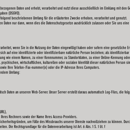
nbezogenen Daten und erhebt, verarbeitet und nutzt diese ausschließlich im Einklang mit de
gaben (DSGVO).
olgend beschriebenen Umfang für die erläuterten Zwecke erhoben, verarbeitet und genutzt.
 Daten nur dann, wenn dies die Datenschutzgesetze ausdrücklich zulassen oder Sie uns eine v
beitet, wenn Sie in die Nutzung der Daten eingewilligt haben oder sofern eine gesetzliche Er
ch auf eine identifizierte oder identifizierbare natürliche Person beziehen; als identifizierba
nnung wie einem Namen, zu einer Kennnummer, zu Standortdaten, zu einer Online-Kennung od
ychischen, wirtschaftlichen, kulturellen oder sozialen Identität dieser natürlichen Person sind,
sowie Ihre Telefon-/Fax-nummer(n) oder die IP-Adresse Ihres Computers.
gendem Umfang:
sch Daten an unseren Web-Server. Unser Server erstellt daraus automatisch Log-Files, die folg
URL),
hres Rechners sowie der Name Ihres Access-Providers.
Sicherheitsgründen, um Fälle des Missbrauchs unserer Dienste nachvollziehen zu können. Dur
n. Die Rechtsgrundlage für die Datenverarbeitung ist Art. 6 Abs. 1 S. 1 lit. f