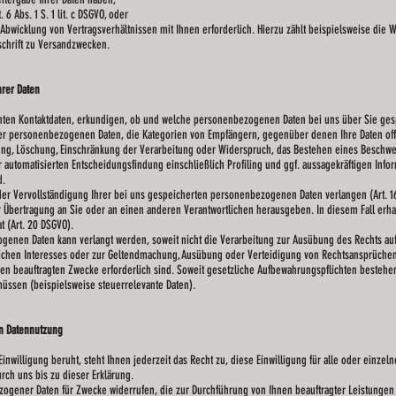
 Abs. 1 S. 1 lit. c DSGVO, oder
bwicklung von Vertragsverhältnissen mit Ihnen erforderlich. Hierzu zählt beispielsweise die
chrift zu Versandzwecken.
rer Daten
nnten Kontaktdaten, erkundigen, ob und welche personenbezogenen Daten bei uns über Sie gesp
der personenbezogenen Daten, die Kategorien von Empfängern, gegenüber denen Ihre Daten of
ung, Löschung, Einschränkung der Verarbeitung oder Widerspruch, das Bestehen eines Beschwerd
automatisierten Entscheidungsfindung einschließlich Profiling und ggf. aussagekräftigen Info
d.
der Vervollständigung Ihrer bei uns gespeicherten personenbezogenen Daten verlangen (Art. 1
r Übertragung an Sie oder an einen anderen Verantwortlichen herausgeben. In diesem Fall erh
 (Art. 20 DSGVO).
genen Daten kann verlangt werden, soweit nicht die Verarbeitung zur Ausübung des Rechts auf
lichen Interesses oder zur Geltendmachung, Ausübung oder Verteidigung von Rechtsansprüchen e
hnen beauftragten Zwecke erforderlich sind. Soweit gesetzliche Aufbewahrungspflichten bestehe
üssen (beispielsweise steuerrelevante Daten).
n Datennutzung
nwilligung beruht, steht Ihnen jederzeit das Recht zu, diese Einwilligung für alle oder einzel
rch uns bis zu dieser Erklärung.
ogener Daten für Zwecke widerrufen, die zur Durchführung von Ihnen beauftragter Leistungen e