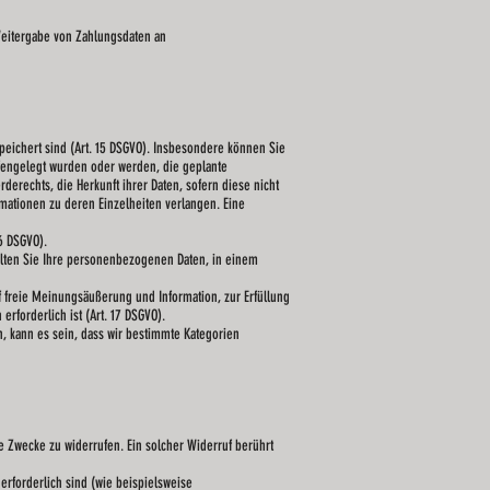
 Weitergabe von Zahlungsdaten an
eichert sind (Art. 15 DSGVO). Insbesondere können Sie
fengelegt wurden oder werden, die geplante
erechts, die Herkunft ihrer Daten, sofern diese nicht
rmationen zu deren Einzelheiten verlangen. Eine
6 DSGVO).
alten Sie Ihre personenbezogenen Daten, in einem
 freie Meinungsäußerung und Information, zur Erfüllung
rforderlich ist (Art. 17 DSGVO).
n, kann es sein, dass wir bestimmte Kategorien
ne Zwecke zu widerrufen. Ein solcher Widerruf berührt
rforderlich sind (wie beispielsweise